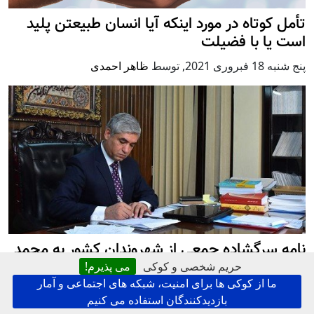
تأمل کوتاه در مورد اینکه آیا انسان طبیعتن پلید
است یا با فضیلت
پنج شنبه 18 فبروری 2021
,
توسط
ظاهر احمدی
نامه سرگشاده جمعی از شهروندان کشور به محمد
فرید حمیدی لوی سارنوال
حریم شخصی و کوکی
می پذیرم!
ما از کوکی ها برای امنیت، شبکه های اجتماعی و آمار
يكشنبه 14 فبروری 2021
,
توسط
کابل پرس خبری و تحلیلی
بازدیدکنندگان استفاده می کنیم