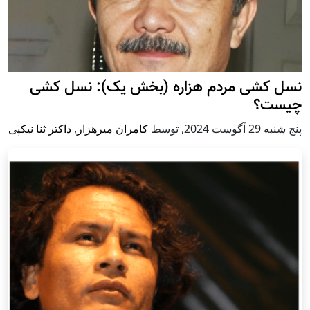
نسل کشی مردم هزاره (بخش یک): نسل کشی
چیست؟
پنج شنبه 29 آگوست 2024
,
توسط
کامران میرهزار
,
داکتر ثنا نیکپی