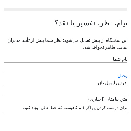
پیام، نظر، تفسیر یا نقد؟
اين سخنگاه از پيش تعديل مي‌شود: نظر شما پيش از تأييد مديران
سايت ظاهر نخواهد شد.
نام شما
وصل
آدرس ايميل تان
متن پيامتان (اجباری)
براى درست كردن پاراگراف، كافيست كه خط خالى ايجاد كنيد.