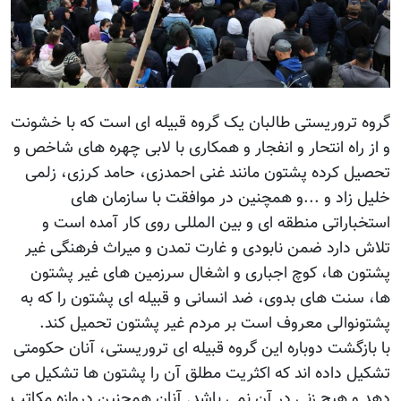
گروه تروریستی طالبان یک گروه قبیله ای است که با خشونت
و از راه انتحار و انفجار و همکاری با لابی چهره های شاخص و
تحصیل کرده پشتون مانند غنی احمدزی، حامد کرزی، زلمی
خلیل زاد و ...و همچنین در موافقت با سازمان های
استخباراتی منطقه ای و بین المللی روی کار آمده است و
تلاش دارد ضمن نابودی و غارت تمدن و میراث فرهنگی غیر
پشتون ها، کوچ اجباری و اشغال سرزمین های غیر پشتون
ها، سنت های بدوی، ضد انسانی و قبیله ای پشتون را که به
پشتونوالی معروف است بر مردم غیر پشتون تحمیل کند.
با بازگشت دوباره این گروه قبیله ای تروریستی، آنان حکومتی
تشکیل داده اند که اکثریت مطلق آن را پشتون ها تشکیل می
دهد و هیچ زنی در آن نمی باشد. آنان همچنین دروازه مکاتب