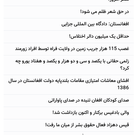
در حق شعر ظلم می شود!
افغانستان: دادگاه بين المللی جزايی
حداقل يک ميليون دالر اختلاس!
غصب 115 هزار جريب زمين در ولايت فراه توسط افراد زورمند
زلمی حقانی با يکصد و سی و دو هزار و يکصد و هفتاد يورو چه
کرد؟
افشای معاشات امتيازی مقامات بلندپايه دولت افغانستان در سال
1386
صدای کودکان افغان تنيده در صدای پاواراتی
والی بادغيس برکنار و اکنون بازداشت شد!
قيس دهزاد فعال حقوق بشر از ميان ما رفت!