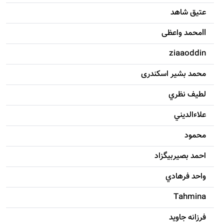
عتیق شاهد
llمحمد واعظی
ziaaoddin
محمد بشیر اسکندری
لطيف نظري
علاءالديني
محمود
احمد بصيربيگزاد
واحد فرهادي
Tahmina
فرزانه جاويد