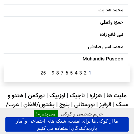
محمد هدایت
حمزه واعظی
نبی قانع زاده
محمد امين صادقی
Muhandis Pasoon
25
9
8
7
6
5
4
3
2
1
ملیت ها
|
هزاره
|
تاجیک
|
اوزبیک
|
تورکمن
|
هندو و
سیک
|
قرقیز
|
نورستانی
|
بلوچ
|
پشتون/افغان
|
عرب/
سادات
حریم شخصی و کوکی
می پذیرم!
ما از کوکی ها برای امنیت، شبکه های اجتماعی و آمار
بازدیدکنندگان استفاده می کنیم
جستجو در کابل پرس