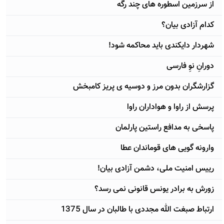
از سرزمين اسطوره های چند رگه
کدام آزادی بيان؟
شهردار دايکندی بايد محاکمه شود!
دورانِ نوِ فارسی
گزارشگران بدون مرز و دوسيه ی پريز کامبخش
پرسش از راوا و هواداران راوا
پاسخی به مدافع راستين پارلمان
وارونه گويی های قوماندان عطا
رييس امنيت ملی، دشمن آزادی بيان!
زورش به برادر يونس قانونی نمی رسد؟
ارتباط صبغت الله مجددی با طالبان در سال 1375