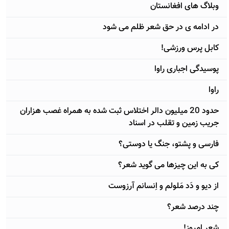
وبلاگ های افغانستان
در ادامه ی در حق شعر ظلم می شود
کابل پرس ورزشی!
پوسيدگی اجباری راوا
راوا
حدود 20 ميليون دالر اختلاس ثبت شده به همراه غصب هزاران
جريب زمين و تقلب در اسناد
فارسی و پشتو، جنگ يا دوستی؟
کی به اين چيزها می گويد شعر؟
از ديو و دَد مَلولم و اِنسانم آرزوست
چند درصد شعر؟
شعر امروز!