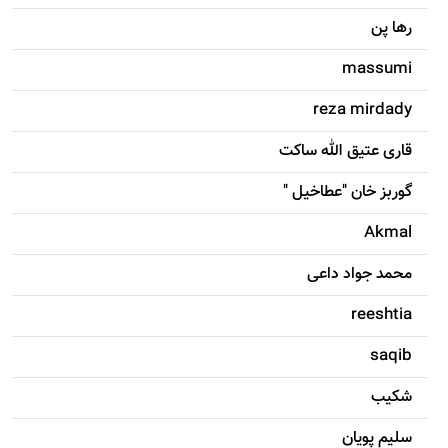
رها پن
massumi
reza mirdady
قاری عتیق الله ساکت
گوربز خان "عطاخیل "
Akmal
محمد جواد داعی
reeshtia
saqib
شکيب
سليم پویان