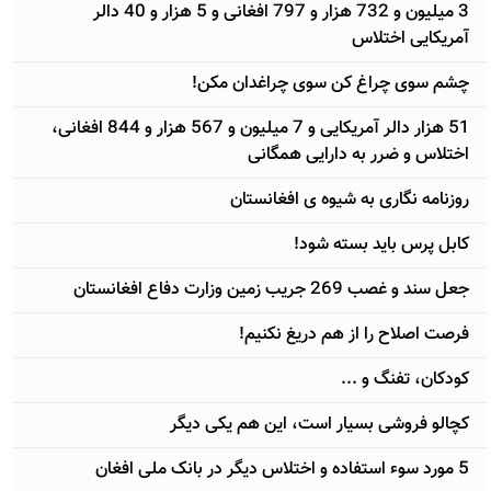
3 ميليون و 732 هزار و 797 افغانی و 5 هزار و 40 دالر
آمريکايی اختلاس
چشم سوی چراغ کن سوی چراغدان مکن!
51 هزار دالر آمريکايی و 7 ميليون و 567 هزار و 844 افغانی،
اختلاس و ضرر به دارايی همگانی
روزنامه نگاری به شيوه ی افغانستان
کابل پرس بايد بسته شود!
جعل سند و غصب 269 جريب زمين وزارت دفاع افغانستان
فرصت اصلاح را از هم دريغ نکنيم!
کودکان، تفنگ و ...
کچالو فروشی بسيار است، اين هم يکی ديگر
5 مورد سوء استفاده و اختلاس ديگر در بانک ملی افغان