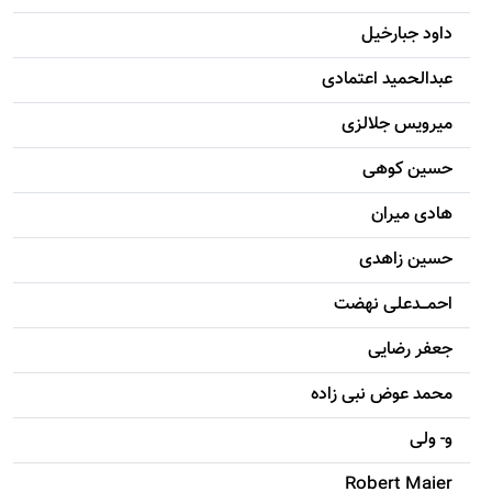
داود جبارخیل
عبدالحمید اعتمادی
میرویس جلالزی
حسين کوهی
هادی ميران
حسين زاهدی
احمـــدعلی نهضت
جعفر رضایی
محمد عوض نبی زاده
و- ولی
Robert Maier