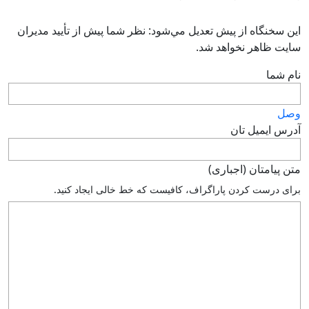
اين سخنگاه از پيش تعديل مي‌شود: نظر شما پيش از تأييد مديران
سايت ظاهر نخواهد شد.
نام شما
وصل
آدرس ايميل تان
متن پيامتان (اجباری)
براى درست كردن پاراگراف، كافيست كه خط خالى ايجاد كنيد.