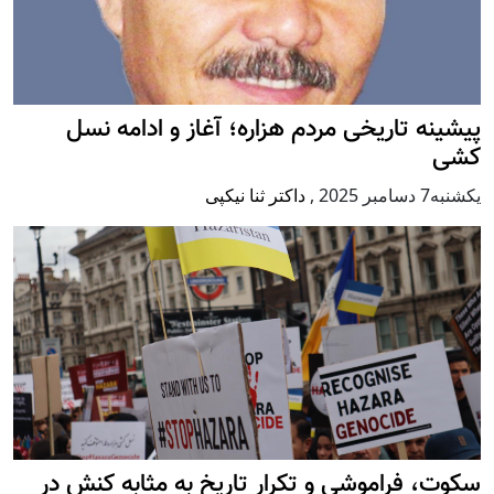
پيشينه تاريخی مردم هزاره؛ آغاز و ادامه نسل
کشی
يكشنبه7 دسامبر 2025
,
داکتر ثنا نیکپی
سکوت، فراموشی و تکرار تاريخ به مثابه کنش در