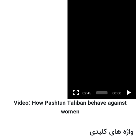
Total
Current
02:45
00:00
duration
time
Video: How Pashtun Taliban behave against
women
واژه های کلیدی