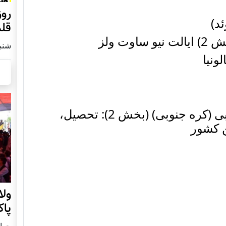
د)
قلم
ت ولز
شنبه2 مارچ 
ونیا
روزگار هزاره های کوریای جنوبی (کره جنوبی) (بخش 2): تحصیل،
ن کشور
ول
پا
چهار شنب