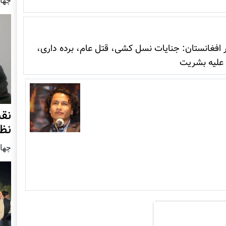
 افغانستان: جنایات نسل کشی، قتل عام، برده داری،
 علیه بشریت
نق
نظ
چهار شنب