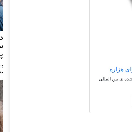
د
س
پ
پنج 
ای هزاره
تح
شاعر شناخته شده ی بین المللی