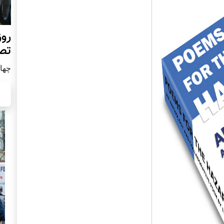
روز
تص
چهار شن