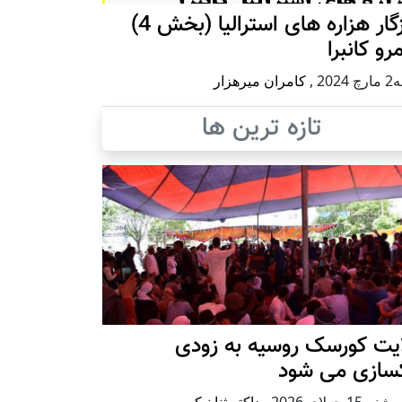
روزگار هزاره های استرالیا (بخش 4)
رو کانبرا
2024
,
کامران میرهزار
تازه ترین ها
ایت کورسک روسیه به زودی
کسازی می شود
ه15 جولای 2026
,
داکتر ثنا نیکپی