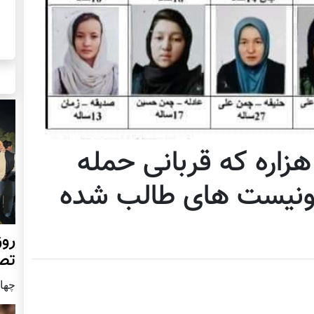
زاره که قربانی حمله
ونیست های طالب شده
روز
تص
چهار شن