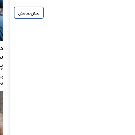
د
س
پ
پنج 
تح