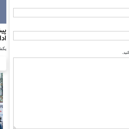
پيش
اد
يكشنبه7 دس