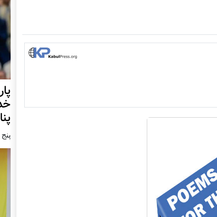
خدا
پنا
پنج شنبه9