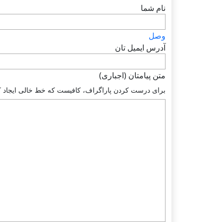
نام شما
وصل
آدرس ايميل تان
متن پيامتان (اجباری)
براى درست كردن پاراگراف، كافيست كه خط خالى ايجاد كنيد.