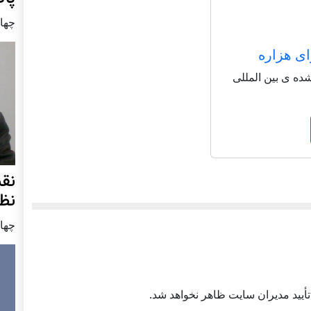
چهار شنب
ای هزاره
شاعر شناخته شده ی بین المللی
نق
نظ
چهار شنب
أييد مديران سايت ظاهر نخواهد شد.