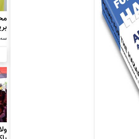
محف
بری
سه شنبه4
ول
پا