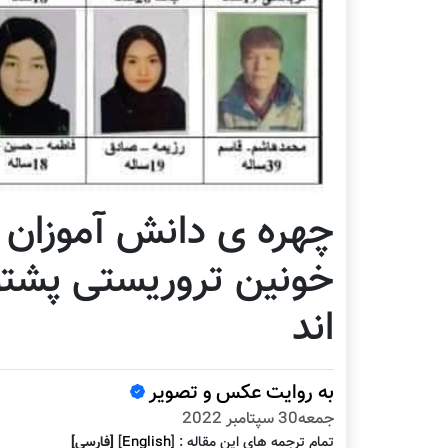
چهره ی دانش آموزان ه
خونین تروریستی پشت
اند
به روایت عکس و تصویر
جمعه30 سپتامبر 2022
تمام ترجمه هاى اين مقاله :
]
English
[
[فارسى]