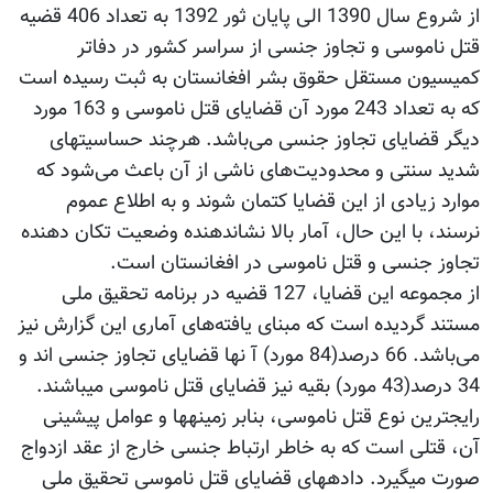
از شروع سال 1390 الی‌ پایان ثور 1392 به تعداد 406 قضیه
قتل‏ ناموسی و تجاوز جنسی از سراسر کشور در دفاتر
کمیسیون مستقل حقوق بشر افغانستان به ثبت رسیده است
که به تعداد 243 مورد آن قضایای قتل ناموسی و 163 مورد
دیگر قضایای تجاوز جنسی‌ می‌باشد. هرچند حساسیت‏های
شدید سنتی و محدودیت‌های ناشی از آن باعث می‌شود که
موارد زیادی از این قضایا کتمان شوند و به اطلاع عموم
نرسند، با این حال، آمار بالا نشان‫دهنده وضعیت تکان دهنده
تجاوز جنسی و قتل ناموسی در افغانستان است.
از مجموعه این قضایا، 127 قضیه در برنامه تحقیق ملی
مستند گردیده است که مبنای یافته‌های آماری این گزارش نیز
می‌باشد. 66 درصد(84 مورد) آ ن‫ها قضایای تجاوز جنسی اند و
34 درصد(43 مورد) بقیه نیز قضایای قتل ناموسی می‫باشند.
رایج‫ترین نوع قتل ناموسی، بنابر زمینه‫ها و عوامل پیشینی
آن، قتلی است که به خاطر ارتباط جنسی خارج از عقد ازدواج
صورت می‫گیرد. داده‫های قضایای قتل ناموسی تحقیق ملی