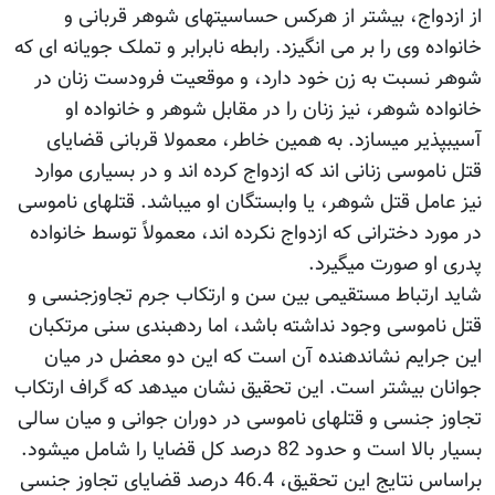
از ازدواج، بیشتر از هرکس حساسیت‫های شوهر قربانی و
خانواده وی را بر می انگیزد. رابطه نابرابر و تملک جویانه ای که
شوهر نسبت به زن خود دارد، و موقعیت فرودست زنان در
خانواده شوهر، نیز زنان را در مقابل شوهر و خانواده او
آسیب‫پذیر می‫سازد. به همین خاطر، معمولا قربانی قضایای
قتل ناموسی زنانی اند که ازدواج کرده اند و در بسیاری موارد
نیز عامل قتل شوهر، یا وابستگان او می‫باشد. قتل‫های ناموسی
در مورد دخترانی که ازدواج نکرده اند، معمولاً توسط خانواده
پدری او صورت می‫گیرد.
شاید ارتباط مستقیمی بین سن و ارتکاب جرم تجاوزجنسی و
قتل ناموسی وجود نداشته باشد، اما رده‫بندی سنی مرتکبان
این جرایم نشان‫دهنده آن است که این دو معضل در میان
جوانان بیشتر است. این تحقیق نشان می‫دهد که گراف ارتکاب
تجاوز جنسی و قتل‫های ناموسی در دوران جوانی و میان سالی
بسیار بالا است و حدود 82 درصد کل قضایا را شامل می‫شود.
براساس نتایج این تحقیق، 46.4 درصد قضایای تجاوز جنسی