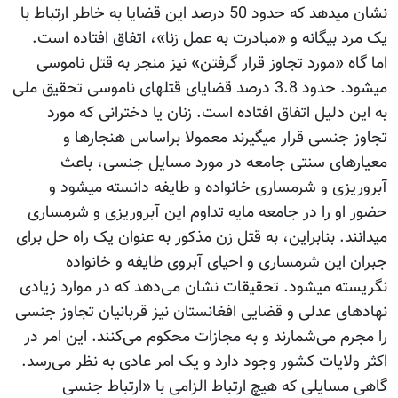
نشان می‫دهد که حدود 50 درصد این قضایا به خاطر ارتباط با
یک مرد بیگانه و «مبادرت به عمل زنا»، اتفاق افتاده است.
اما گاه «مورد تجاوز قرار گرفتن» نیز منجر به قتل ناموسی
می‫شود. حدود 3.8 درصد قضایای قتل‫های ناموسی تحقیق ملی
به این دلیل اتفاق افتاده است. زنان یا دخترانی که مورد
تجاوز جنسی قرار می‫گیرند معمولا براساس هنجارها و
معیارهای سنتی جامعه در مورد مسایل جنسی، باعث
آبروریزی و شرمساری خانواده و طایفه دانسته می‫شود و
حضور او را در جامعه مایه تداوم این آبروریزی و شرمساری
می‫دانند. بنابراین، به قتل زن مذکور به عنوان یک راه حل برای
جبران این شرمساری و احیای آبروی طایفه و خانواده
نگریسته می‫شود. تحقیقات نشان می‌دهد که در موارد زیادی
نهادهای عدلی و قضایی افغانستان نیز قربانیان تجاوز جنسی
را مجرم می‌شمارند و به مجازات محکوم می‌کنند. این امر در
اکثر ولایات کشور وجود دارد و یک امر عادی به نظر می‌رسد.
گاهی مسایلی که هیچ ارتباط الزامی با «ارتباط جنسی