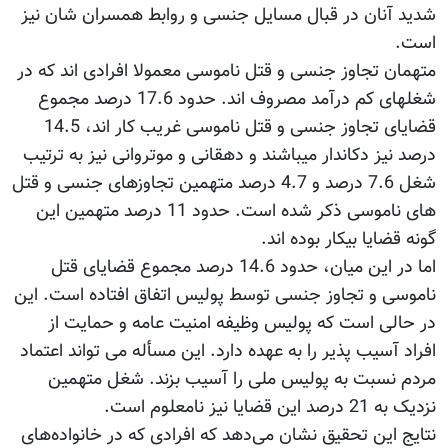
شدید آنان در قبال مسایل جنسی و روابط همسران شان نیز
است.
متهمان تجاوز جنسی و قتل ناموسی معمولا افرادی اند که در
شغل‫های کم درآمد مصروف اند. حدود 17.6 درصد مجموع
قضایای تجاوز جنسی و قتل ناموسی غریب کار اند، 14.5
درصد نیز دکاندار می‫باشند و دهقانی و موتروانی نیز به ترتیب
شغل 7.6 درصد و 4.7 درصد متهمین تجاوزهای جنسی و قتل
های ناموسی ذکر شده است. حدود 11 درصد متهمین این
گونه قضایا بیکار بوده اند.
اما در این میان، حدود 14.6 درصد مجموع قضایای قتل
ناموسی و تجاوز جنسی توسط پولیس اتفاق افتاده است. این
در حالی است که پولیس وظیفه امنیت عامه و حمایت از
افراد آسیب پذیر را به عهده دارد. این مسأله می تواند اعتماد
مردم نسبت به پولیس ملی را آسیب بزند. شغل متهمین
نزدیک به 21 درصد این قضایا نیز نامعلوم است.
نتایج این تحقیق نشان می‌دهد که افرادی که در خانواده‌های