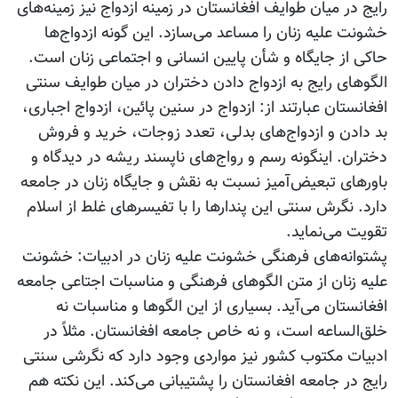
رایج در میان طوایف افغانستان در زمینه ازدواج نیز زمینه‌های
خشونت علیه زنان را مساعد می‌سازد. این گونه ازدواج‌ها
حاکی از جایگاه و شأن پایین انسانی و اجتماعی زنان است.
الگوهای رایج به ازدواج دادن دختران در میان طوایف سنتی
افغانستان عبارتند از: ازدواج در سنین پائین، ازدواج اجباری،
بد دادن و ازدواج‌های بدلی، تعدد زوجات، خرید و فروش
دختران. اینگونه رسم و رواج‌های ناپسند ریشه در دیدگاه و
باورهای تبعیض‌آمیز نسبت به نقش و جایگاه زنان در جامعه
دارد. نگرش سنتی این پندارها را با تفیسرهای غلط از اسلام
تقویت می‌نماید.
پشتوانه‌های فرهنگی خشونت علیه زنان در ادبیات: خشونت
علیه زنان از متن الگوهای فرهنگی و مناسبات اجتاعی جامعه
افغانستان می‌آید. بسیاری از این الگوها و مناسبات نه
خلق‌الساعه است، و نه خاص جامعه افغانستان. مثلاً در
ادبیات مکتوب کشور نیز مواردی وجود دارد که نگرشی سنتی
رایج در جامعه افغانستان را پشتیبانی می‌کند. این نکته هم