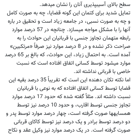
سطح بالای آسیب‫پذیری آنان را نشان می‫دهد.
تمایل شدید برای کتمان این گونه قضایا، چه به صورت کامل
و چه به صورت نسبی، در جامعه زیاد است و تحقیق در باره
آن‫ها را با مشکل مواجه می‫سازد. چنانچه در 57 درصد موارد
رابطه متهمان تجاوز جنسی با قربانیان این حوادث را به
صراحت ذکر نشده و در 8 درصد موارد نیز صرفاً «مرتکبین»
آمده است. به احتمال زیاد، این حوادث، که بالغ بر 65 درصد
موارد می‫شود توسط کسانی اتفاق افتاده است که نسبت
خاصی با قربانی نداشته اند.
اما نکته تکان دهنده این است که تقریباً 35 درصد بقیه این
قضایا توسط کسانی اتفاق افتاده که به نوعی با قربانیان
نسبت داشته اند. مثلاً گفته شده که حدود 17 درصد موارد
تجاوز جنسی توسط اقارب، و حدود 10 درصد نیز توسط
همسایه‫ها صورت گرفته است، چهار درصد موارد توسط پدر و
دو درصد توسط برادر و یک درصد نیز توسط کاکای قربانی
صورت گرفته است. در یک درصد موارد نیز وکیل عقد و نکاح