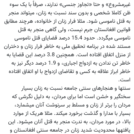
غیرمشروع» و حتا «تجاوز جنسی» ندارند، صرفاً با یک سوء
ظن کاملا شخصی و بدون سند نسبت به زنان، می‫تواند منجر
به قتل ناموسی شود. مثلا فرار زنان از خانواده، هرچند مطابق
قوانین افغانستان جرم نیست، ولی گاهی منجر به قتل
ناموسی می‫گردد. حدود 15.4 درصد قضایای قتل ناموسی
مستند شده در برنامه تحقیق ملی به خاطر فرار زنان و دختران
از منزل اتفاق افتاده است. همچنین 3.8 درصد این قضایا به
خاطر تن ندادن به ازدواج اجباری، و 1.9 درصد دیگر نیز به
خاطر ابراز علاقه به کسی و تقاضای ازدواج با او اتفاق افتاده
است.
سنت‫ها و هنجارهای سنتی جامعه نسبت به زنان بسیار
سختگیر و خشن است اما برای مردان، به دلیل نگرشی که
مردان را برتر از زنان و مسلط بر سرنوشت آنان می‫شمارد،
بسیار با مدارا و گذشت برخورد می‫کند. مثلا هریک از موارد
بالا، در مورد مردان، به ندرت منجر به قتل آنان می‫شود. این
یافته‫ها محدودیت شدید زنان در جامعه سنتی افغانستان و