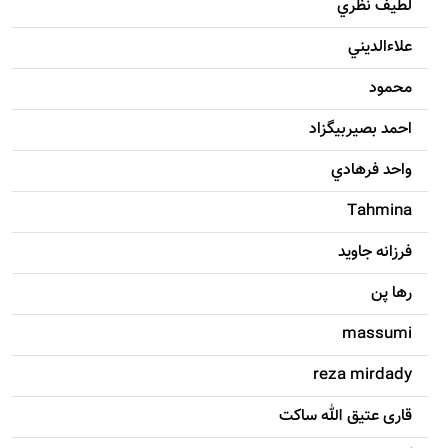
لطيف نظري
علاءالديني
محمود
احمد بصيربيگزاد
واحد فرهادي
Tahmina
فرزانه جاويد
رها پن
massumi
reza mirdady
قاری عتیق الله ساکت