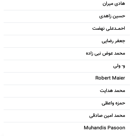
هادی ميران
حسين زاهدی
احمـــدعلی نهضت
جعفر رضایی
محمد عوض نبی زاده
و- ولی
Robert Maier
محمد هدایت
حمزه واعظی
محمد امين صادقی
Muhandis Pasoon