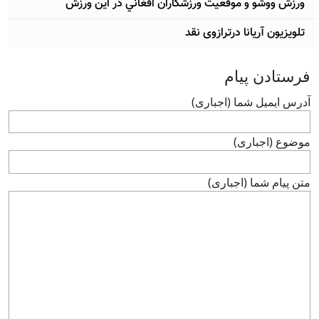
ورزش ووشو و موقعيت ورزشکاران افغاني در اين ورزش
تلویزیون آریانا درترازوی نقد
فرستادن پيام
آدرس ايميل شما (اجباری)
موضوع (اجباری)
متن پيام شما (اجباری)