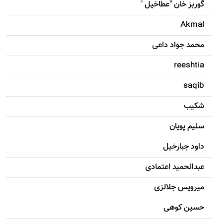
گوربز خان "عطاخیل "
Akmal
محمد جواد داعی
reeshtia
saqib
شکيب
سليم پویان
داود جبارخیل
عبدالحمید اعتمادی
میرویس جلالزی
حسين کوهی