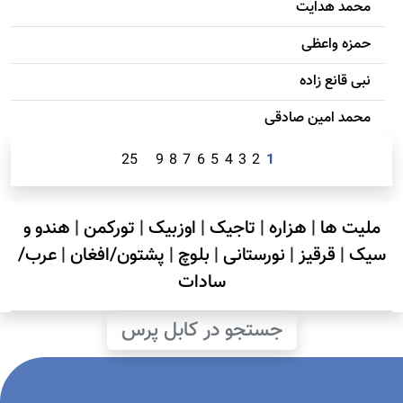
محمد هدایت
حمزه واعظی
نبی قانع زاده
محمد امين صادقی
25
9
8
7
6
5
4
3
2
1
ملیت ها
|
هزاره
|
تاجیک
|
اوزبیک
|
تورکمن
|
هندو و
سیک
|
قرقیز
|
نورستانی
|
بلوچ
|
پشتون/افغان
|
عرب/
سادات
جستجو در کابل پرس