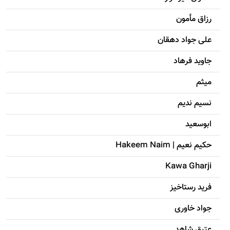
رزاق مأمون
علی جواد دهقان
جاويد فرهاد
میثم
نسیم ندیم
ابوسعيد
حکيم نعيم | Hakeem Naim
Kawa Gharji
فرید رستاخیز
جواد خاوری
عتیق شاهد