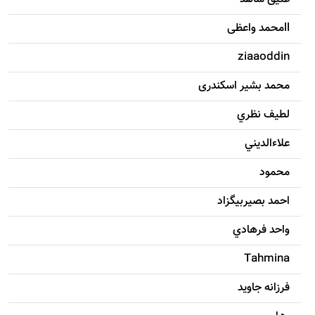
llمحمد واعظی
ziaaoddin
محمد بشیر اسکندری
لطيف نظري
علاءالديني
محمود
احمد بصيربيگزاد
واحد فرهادي
Tahmina
فرزانه جاويد