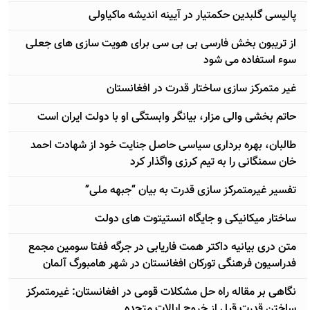
پالیسى گلبدین حکمتیار در آیینه اندیشه ماکیاولى
از تریبون بخش فارسی بی بی سی برای هویت سازی های جعلی
سوء استفاده می شود
غیر متمركز سازی ساختار قدرت در افغانستان
حاتم بخشی والی مزار، بیانگر وابستگی او با دولت ایران است
طالبان، بهره برداری سیاسی حاصل جنایت خود از شهادت احمد
خان سمنگانی را به تیم كرزی واگذار کرد
تفسیر غیرمتمركز سازی قدرت به بیان “جبهه ملی”
ساختار ميكانيكی و جايگاه انستيتوت های دولت
متن دری بیانیه داكتر همت فاریابی در جرگه ففتا سومین مجمع
فدراسیون فرهنگی توركان افغانستان در شهر هامبورگ آلمان
نگاهی بر مقاله راه حل مشکلات قومی در افغانستان: غیرمتمرکز
ساختن قدرت قبل از خروج ایالات متحده