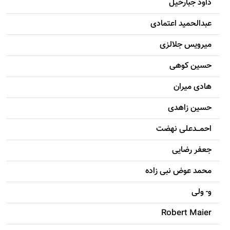
داود جبارخیل
عبدالحمید اعتمادی
میرویس جلالزی
حسين کوهی
هادی ميران
حسين زاهدی
احمـــدعلی نهضت
جعفر رضایی
محمد عوض نبی زاده
و- ولی
Robert Maier