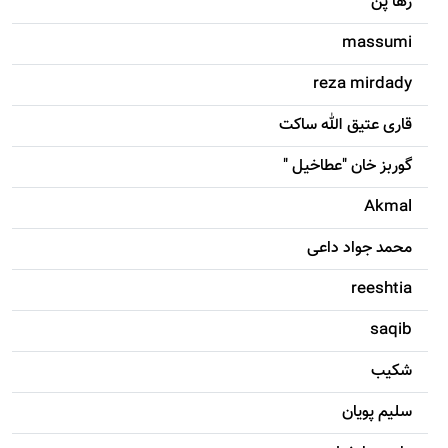
رها پن
massumi
reza mirdady
قاری عتیق الله ساکت
گوربز خان "عطاخیل "
Akmal
محمد جواد داعی
reeshtia
saqib
شکيب
سليم پویان